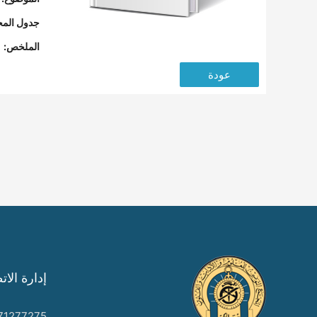
جدول المح
الملخص:
عودة
إدارة الات
71277275