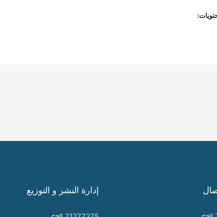
تويات:
صال
إدارة النشر و التوزيع
call
71277275
call