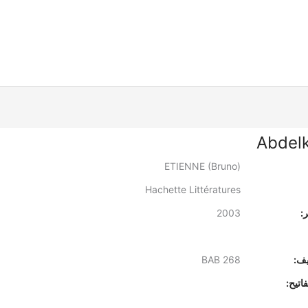
Abdel
ETIENNE (Bruno)
Hachette Littératures
:
2003
يف:
BAB 268
اتيح: