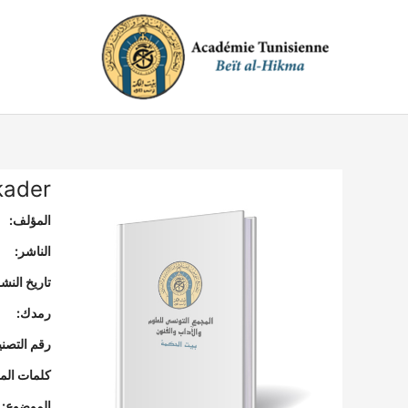
خطي
لى
لمحتوى
kader
المؤلف:
الناشر:
تاريخ النشر
رمدك:
رقم التصن
كلمات المف
الموضوع: