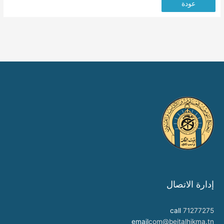
عودة
إدارة الاتصال
call
71277275
email
com@beitalhikma.tn