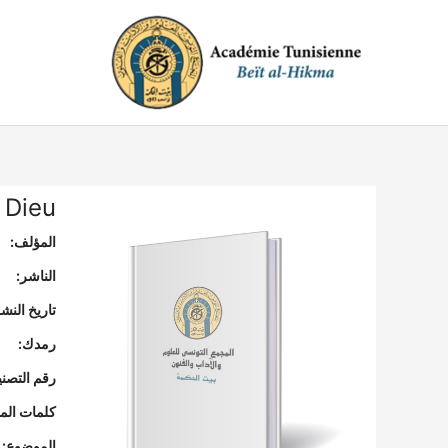
خطي
لى
لمحتوى
 Dieu
المؤلف:
الناشر:
تاريخ النشر
رمدك:
رقم التصن
كلمات المف
الموضوع: