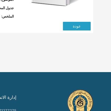
جدول المح
الملخص:
عودة
إدارة الات
71277275