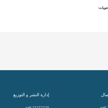
تويات:
صال
إدارة النشر و التوزيع
call
71277275
call