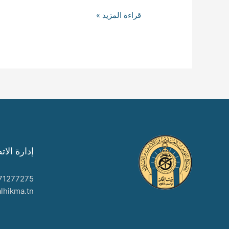
test
قراءة المزيد »
إدارة الات
71277275
lhikma.tn