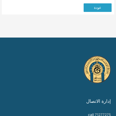
عودة
إدارة الاتصال
call
71277275