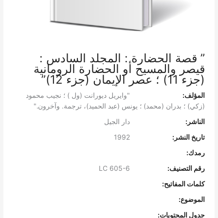
” قصة الحضارة : المجلد السادس :
قيصر والمسيح أو الحضارة الرومانية
(جزء 11) ؛ عصر الإيمان (جزء 12)”
المؤلف:
"وايريل ديورانت (ول ) ؛ نجيب محمود
(زكي) ؛ بدران (محمد) ؛ يونس (عبد الحميد)، ترجمة. وآخرون."
الناشر:
دار الجيل
تاريخ النشر:
1992
رمدك:
رقم التصنيف:
LC 605-6
كلمات المفاتيح:
الموضوع:
جدول المحتويات: